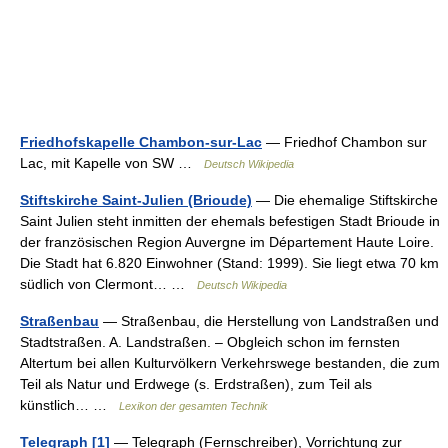
Friedhofskapelle Chambon-sur-Lac
— Friedhof Chambon sur
Lac, mit Kapelle von SW …
Deutsch Wikipedia
Stiftskirche Saint-Julien (Brioude)
— Die ehemalige Stiftskirche
Saint Julien steht inmitten der ehemals befestigen Stadt Brioude in
der französischen Region Auvergne im Département Haute Loire.
Die Stadt hat 6.820 Einwohner (Stand: 1999). Sie liegt etwa 70 km
südlich von Clermont… …
Deutsch Wikipedia
Straßenbau
— Straßenbau, die Herstellung von Landstraßen und
Stadtstraßen. A. Landstraßen. – Obgleich schon im fernsten
Altertum bei allen Kulturvölkern Verkehrswege bestanden, die zum
Teil als Natur und Erdwege (s. Erdstraßen), zum Teil als
künstlich… …
Lexikon der gesamten Technik
Telegraph [1]
— Telegraph (Fernschreiber), Vorrichtung zur