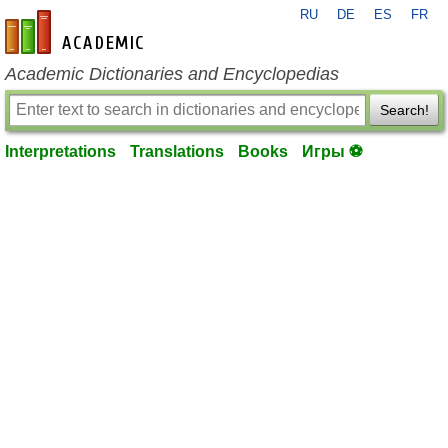
RU
DE
ES
FR
en-academic.com
Academic Dictionaries and Encyclopedias
Search!
Interpretations
Translations
Books
Игры ⚽