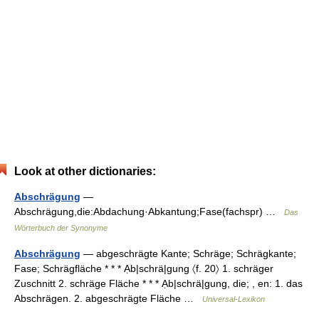
Look at other dictionaries:
Abschrägung
—
Abschrägung,die:Abdachung·Abkantung;Fase(fachspr) …
Das
Wörterbuch der Synonyme
Abschrägung
— abgeschrägte Kante; Schräge; Schrägkante;
Fase; Schrägfläche * * * Ạb|schrä|gung 〈f. 20〉 1. schräger
Zuschnitt 2. schräge Fläche * * * Ạb|schrä|gung, die; , en: 1. das
Abschrägen. 2. abgeschrägte Fläche …
Universal-Lexikon