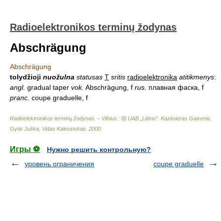
Radioelektronikos terminų žodynas
Abschrägung
Abschrägung
tolydžioji
nuožulna
statusas
T
sritis
radioelektronika
atitikmenys
:
angl.
gradual taper
vok.
Abschrägung, f
rus.
плавная фаска, f
pranc.
coupe graduelle, f
Radioelektronikos terminų žodynas. – Vilnius : BĮ UAB „Litimo“
.
Kazimieras Gaivenis,
Gytis Juška, Vidas Kalesinskas
.
2000
.
Игры ⚽
Нужно решить контрольную?
уровень ограничения
coupe graduelle