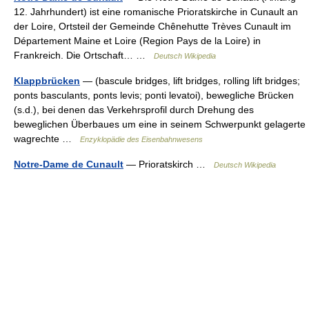
12. Jahrhundert) ist eine romanische Prioratskirche in Cunault an
der Loire, Ortsteil der Gemeinde Chênehutte Trèves Cunault im
Département Maine et Loire (Region Pays de la Loire) in
Frankreich. Die Ortschaft… …
Deutsch Wikipedia
Klappbrücken
— (bascule bridges, lift bridges, rolling lift bridges;
ponts basculants, ponts levis; ponti levatoi), bewegliche Brücken
(s.d.), bei denen das Verkehrsprofil durch Drehung des
beweglichen Überbaues um eine in seinem Schwerpunkt gelagerte
wagrechte …
Enzyklopädie des Eisenbahnwesens
Notre-Dame de Cunault
— Prioratskirch …
Deutsch Wikipedia